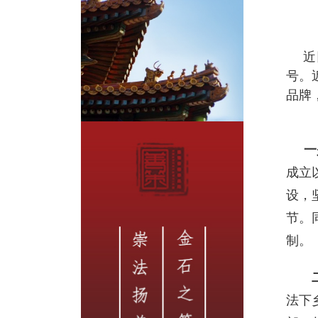
近
号。
品牌
一是
成立
设，
节。
制。
法下