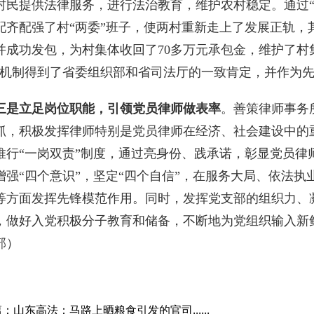
村民提供法律服务，进行法治教育，维护农村稳定。通过“
配齐配强了村“两委”班子，使两村重新走上了发展正轨，
并成功发包，为村集体收回了70多万元承包金，维护了村
”机制得到了省委组织部和省司法厅的一致肯定，并作为
三是立足岗位职能，引领党员律师做表率
。善策律师事务
抓，积极发挥律师特别是党员律师在经济、社会建设中的
推行“一岗双责”制度，通过亮身份、践承诺，彰显党员律
增强“四个意识”，坚定“四个自信”，在服务大局、依法
等方面发挥先锋模范作用。同时，发挥党支部的组织力、
，做好入党积极分子教育和储备，不断地为党组织输入新
部）
：山东高法：马路上晒粮食引发的官司......