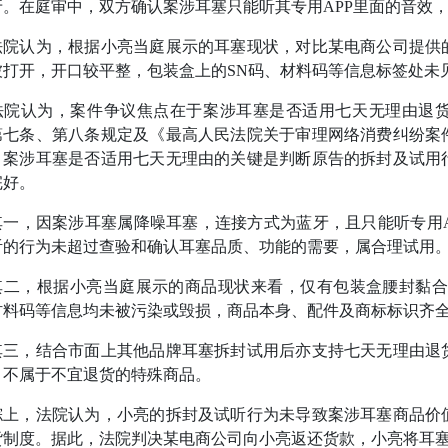
牙。在庭审中，双方确认案涉耳塞只能听其专用APP里面的音效
认为，根据小亮当庭展示的耳塞现状，对比某电商公司提供的
被打开，开口较平整，包装盒上的SN码、材料码等信息标签处未
认为，案件争议焦点在于案涉耳塞是否适用七天无理由退货
第七条、第八条规定及《最高人民法院关于审理网络消费纠纷案
，案涉耳塞是否适用七天无理由的关键是判断原告的拆封及试用
完好。
，因案涉耳塞属降噪耳塞，连接方式为蓝牙，且只能听专用A
听的行为未超过查验和确认耳塞品质、功能的需要，属合理试用
，根据小亮当庭展示的商品现状来看，仅有包装盒腰封黏合处
材料码等信息均未被污染或毁损，商品本身、配件及商标标识齐
，结合市面上其他品牌耳塞拆封试用后亦支持七天无理由退货
，不属于不宜退货的特殊商品。
，法院认为，小亮的拆封及试听行为未导致案涉耳塞商品价值
货制度。据此，法院判决某电商公司向小亮返还货款，小亮将耳