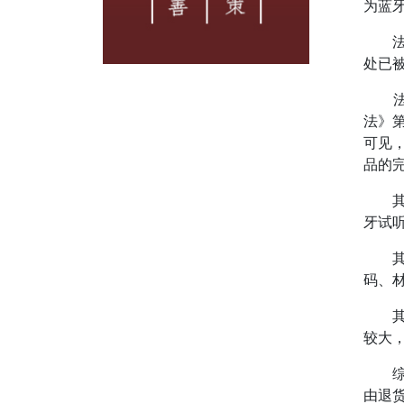
为蓝
法院
处已
法院
法》
可见
品的
其一
牙试
其二
码、
其三
较大
综上
由退