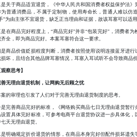
关于商品适宜退货，《中华人民共和国消费者权益保护法》第
作为普通消费品，不属于定制物，使用寿命长，普通人难以仿
二手”为由主张不宜退货，缺乏正当理由和证据，故该耳塞可以适
在商品完好程度上，“商品完好”并非“包装完好”，消费者为
识齐全，即为商品完好。本案耳塞符合这一要求。
商品价值贬损程度判断，消费者按照使用说明连接蓝牙进行试
成损坏，且结合其他品牌耳塞情况，耳塞入耳试听不会导致商品
【观察思考】
无理由退货机制，让网购无后顾之忧
的审理也引发了人们对于完善无理由退货制度的思考。
完善商品完好的标准，《网络购买商品七日无理由退货暂行办
品设置具体完好标准，可参考电商平台退货协议进一步具体化，
持七天无理由退货。
明确规定折价退货的情形，在商品本身完好但配件损坏遗失等