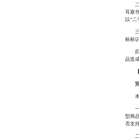
二是
耳塞
以“
三是
标标
四是
品造
完善
本案
一是
型商
否支
二是