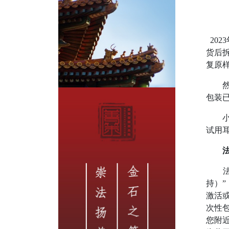
202
货后
复原
然而
包装
小亮
试用
法院
持）
激活
次性
您附