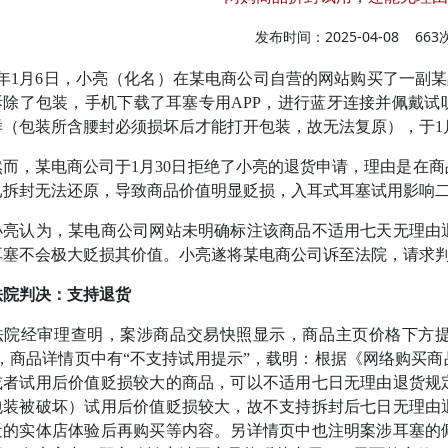
发布时间：2025-04-08
66
3年1月6日，小亮（化名）在某电商公司自营的网站购买了一副某
拆除了包装，手机下载了耳塞专用APP，进行蓝牙连接并佩戴试
样（包装所含腰封必须损坏后才能打开包装，故无法复原），于1月
，某电商公司于1月30日拒绝了小亮的退货申请，理由是在商
已拆封无法还原，导致商品价值明显贬损，入耳式耳塞试用影响
认为，某电商公司网站未明确标注该商品不适用七天无理由退
耳塞不会极大贬损其价值。小亮遂将某电商公司诉至法院，请求
法院判决：支持退货
经审理查明，案涉商品交易快照显示，商品主页价格下方提示
”，商品详情页中有“不支持试用提示”，载明：根据《网络购买
或者试用后价值贬损较大的商品，可以不适用七日无理由退货规
包装被破坏）试用后价值贬损较大，故不支持拆封后七日无理由
近的实体店体验后再购买等内容。另详情页中也注明案涉耳塞的