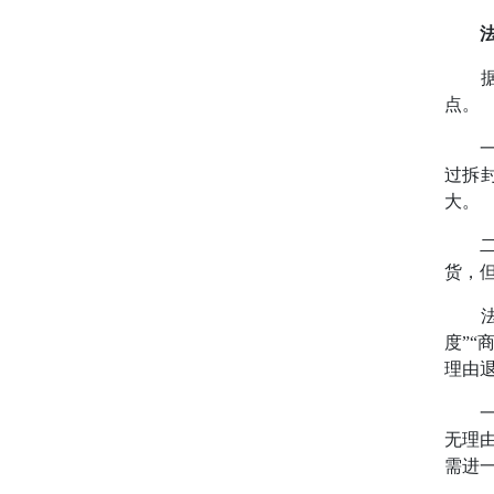
据本
点。
一是
过拆
大。
二是
货，
法院
度”
理由
一是
无理
需进